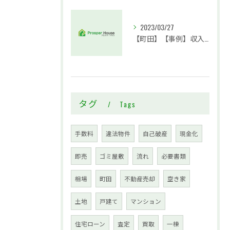
2023/03/27
【町田】【事例】収入が減り、住宅ローンの支払いが難しくなってきましたが、残債もまだまだあります。売却することは可能でしょうか？
タグ
Tags
手数料
違法物件
自己破産
現金化
即売
ゴミ屋敷
流れ
必要書類
相場
町田
不動産売却
空き家
土地
戸建て
マンション
住宅ローン
査定
買取
一棟